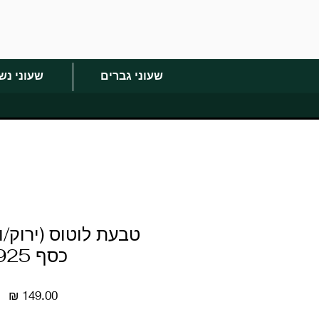
שעוני גברים
שעוני נש
טבעת לוטוס (ירוק/וו
כסף 925
מח