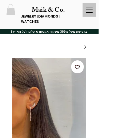
Maik & Co.
JEWELRY | DIAMONDS |
WATCHES
ברכישה מעל 399₪ משלוח אקספרס עלינו לכל הארץ !