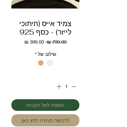
צמיד אייס (חיתוכי
לייזר) - כסף 925
מחיר
מחיר
 ‏799.00 ‏₪ 
רגיל
מבצע
שילוב של
*
כמות
*
הוספה לסל הקניות
לרכישה מהירה לחץ כאן