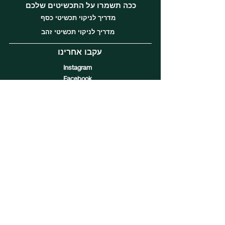
ככה תשמרו על התכשיטים שלכם
מדריך לניקוי תכשיטי כסף
מדריך לניקוי תכשיטי זהב
עקבו אחרינו
Instagram
Facebook
Tiktok
שירות לקוחות
השירות לקוחות שלנו ברמה הגבוהה ביותר
אנחנו זמינים בשעות הפעילות
א-ה בין השעות 11:00-20:00
יום ו 10:30-14:30
ליצירת קשר
053-367-6200
לווצאפ לחצו כאן