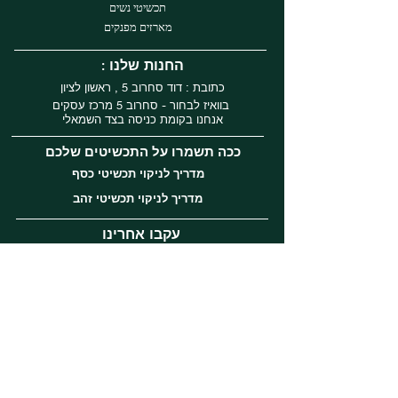
תכשיטי נשים
מארזים מפנקים
: החנות שלנו
כתובת : דוד סחרוב 5 , ראשון לציון
בוואיז לבחור - סחרוב 5 מרכז עסקים
אנחנו בקומת כניסה בצד השמאלי
ככה תשמרו על התכשיטים שלכם
מדריך לניקוי תכשיטי כסף
מדריך לניקוי תכשיטי זהב
עקבו אחרינו
Instagram
Facebook
Tiktok
שירות לקוחות
השירות לקוחות שלנו ברמה הגבוהה ביותר
אנחנו זמינים בשעות הפעילות