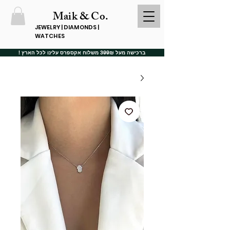
Maik & Co.
JEWELRY | DIAMONDS |
WATCHES
ברכישה מעל 399₪ משלוח אקספרס עלינו לכל הארץ !