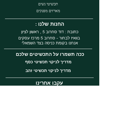
תכשיטי נשים
מארזים מפנקים
: החנות שלנו
כתובת : דוד סחרוב 5 , ראשון לציון
בוואיז לבחור - סחרוב 5 מרכז עסקים
אנחנו בקומת כניסה בצד השמאלי
ככה תשמרו על התכשיטים שלכם
מדריך לניקוי תכשיטי כסף
מדריך לניקוי תכשיטי זהב
עקבו אחרינו
Instagram
Facebook
Tiktok
שירות לקוחות
השירות לקוחות שלנו ברמה הגבוהה ביותר
אנחנו זמינים בשעות הפעילות