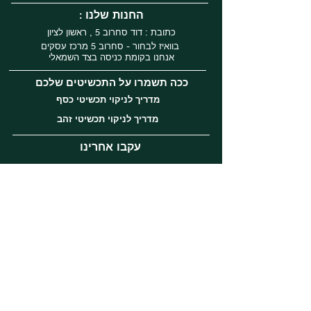
: החנות שלנו
כתובת : דוד סחרוב 5 , ראשון לציון
בוואיז לבחור - סחרוב 5 מרכז עסקים
אנחנו בקומת כניסה בצד השמאלי
ככה תשמרו על התכשיטים שלכם
מדריך לניקוי תכשיטי כסף
מדריך לניקוי תכשיטי זהב
עקבו אחרינו
Instagram
Facebook
Tiktok
שירות לקוחות
השירות לקוחות שלנו ברמה הגבוהה ביותר
אנחנו זמינים בשעות הפעילות
א-ה בין השעות 11:00-20:00
יום ו 10:30-14:30