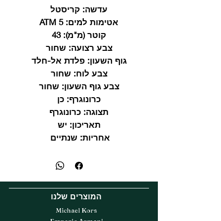
עדשה:
קריסטל
אטימות למים:
5 ATM
קוטר (מ"מ):
43
צבע רצועה:
שחור
גוף השעון:
פלדת אל-חלד
צבע לוח:
שחור
צבע גוף השעון:
שחור
כרונוגרף:
כן
תצוגה:
כרונוגרף
תאריכון:
יש
אחריות:
שנתיים
המוצרים שלנו
Michael Kors
Emporio Armani