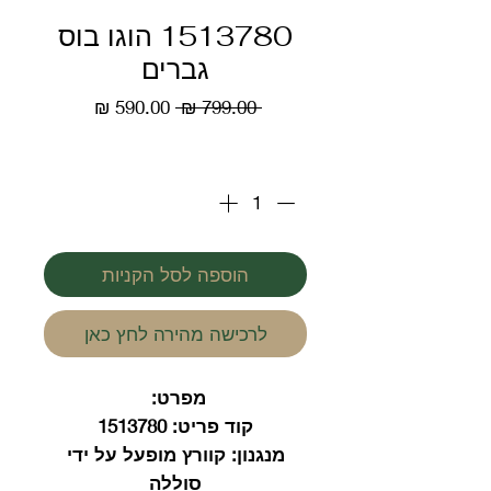
1513780 הוגו בוס
גברים
מחיר
מחיר
 ‏799.00 ‏₪ 
רגיל
מבצע
כמות
*
הוספה לסל הקניות
לרכישה מהירה לחץ כאן
מפרט:
קוד פריט:
1513780
מנגנון:
קוורץ מופעל על ידי
סוללה