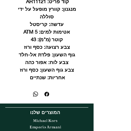
קוד פריט:
AR11121
מנגנון:
קוורץ מופעל על ידי
סוללה
עדשה:
קריסטל
אטימות למים:
5 ATM
קוטר (מ"מ):
43
צבע רצועה:
כסף ורוז
גוף השעון:
פלדת אל-חלד
צבע לוח:
אפור כהה
צבע גוף השעון:
כסף ורוז
אחריות:
שנתיים
המוצרים שלנו
Michael Kors
Emporio Armani