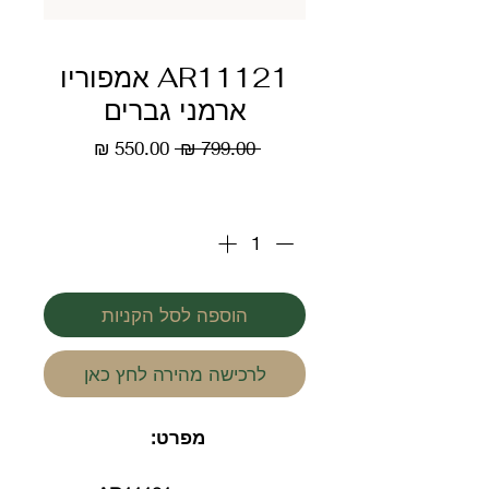
AR11121 אמפוריו
ארמני גברים
מחיר
מחיר
 ‏799.00 ‏₪ 
רגיל
מבצע
כמות
*
הוספה לסל הקניות
לרכישה מהירה לחץ כאן
מפרט: