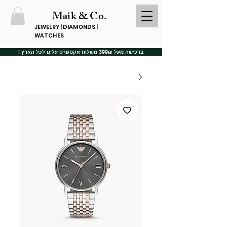
Maik & Co.
JEWELRY | DIAMONDS |
WATCHES
ברכישה מעל 399₪ משלוח אקספרס עלינו לכל הארץ !