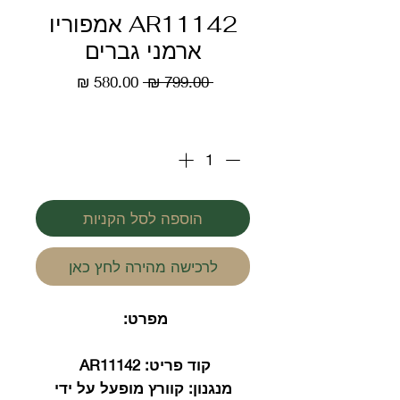
AR11142 אמפוריו
ארמני גברים
מחיר
מחיר
 ‏799.00 ‏₪ 
רגיל
מבצע
כמות
*
הוספה לסל הקניות
לרכישה מהירה לחץ כאן
מפרט:
קוד פריט:
AR11142
מנגנון:
קוורץ מופעל על ידי