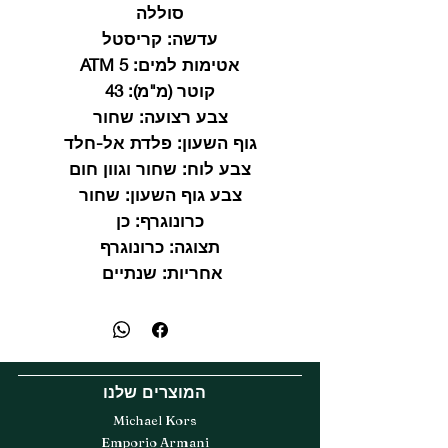
סוללה
עדשה:
קריסטל
אטימות למים:
5 ATM
קוטר (מ"מ):
43
צבע רצועה:
שחור
גוף השעון:
פלדת אל-חלד
צבע לוח:
שחור וגוון חום
צבע גוף השעון:
שחור
כרונוגרף:
כן
תצוגה:
כרונוגרף
אחריות:
שנתיים
המוצרים שלנו
Michael Kors
Emporio Armani