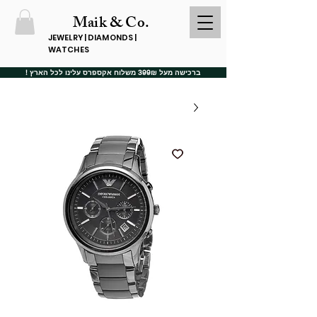
Maik & Co.
JEWELRY | DIAMONDS |
WATCHES
ברכישה מעל 399₪ משלוח אקספרס עלינו לכל הארץ !