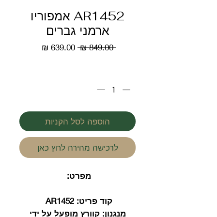
AR1452 אמפוריו
ארמני גברים
מחיר
מחיר
 ‏849.00 ‏₪ 
רגיל
מבצע
כמות
*
הוספה לסל הקניות
לרכישה מהירה לחץ כאן
מפרט:
קוד פריט:
AR1452
מנגנון:
קוורץ מופעל על ידי