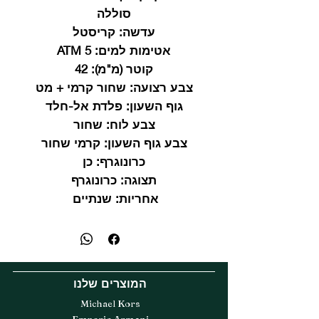
סוללה
עדשה:
קריסטל
אטימות למים:
5 ATM
קוטר (מ"מ):
42
צבע רצועה:
שחור קרמי + מט
גוף השעון:
פלדת אל-חלד
צבע לוח:
שחור
צבע גוף השעון:
קרמי שחור
כרונוגרף:
כן
תצוגה:
כרונוגרף
אחריות:
שנתיים
המוצרים שלנו
Michael Kors
Emporio Armani