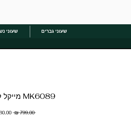
שעוני גברים
שעוני נש
MK6089 מייקל קורס נשים
מחיר
 ‏799.00 ‏₪ 
רגיל
כמות
*