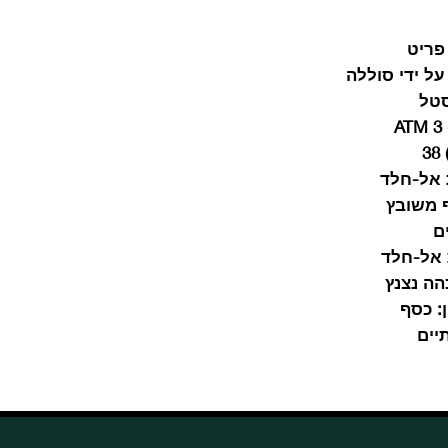
פריט
 על ידי סוללה
טל
A
3
אל-חלד
 משובץ
ם
אל-חלד
הה נצנץ
:
כסף
יים