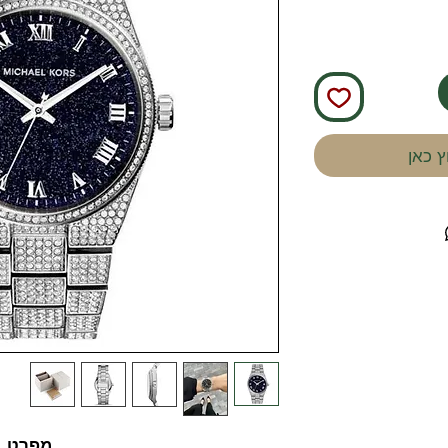
 כאן
מפרט