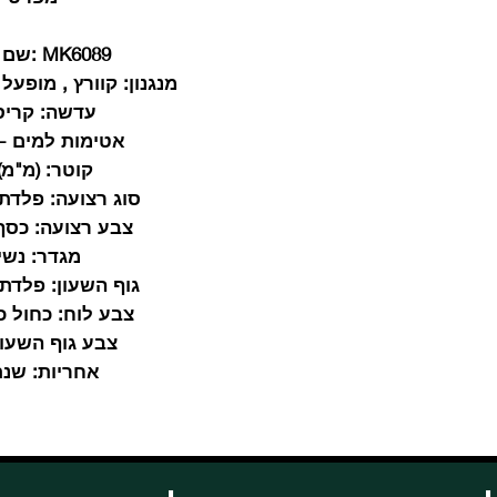
MK6089
:שם 
מנגנון
: קוורץ , מופעל
עדשה:
קריס
אטימות למים - 3 TM
קוטר:
(מ"מ) 8
סוג רצועה:
פלדת 
צבע רצועה:
כסף
מגדר:
נשי
גוף השעון:
פלדת 
צבע לוח:
כחול כ
צבע גוף השעון
אחריות:
שנת