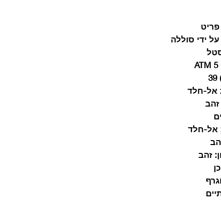
פריט
 על ידי סוללה
טל
A
3
אל-חלד
זהב
ם
אל-חלד
הב
:
זהב
כן
גרף
יים