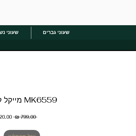
שעוני גברים
שעוני נש
MK6559 מייקל קורס נשים
מחיר
 ‏799.00 ‏₪ 
רגיל