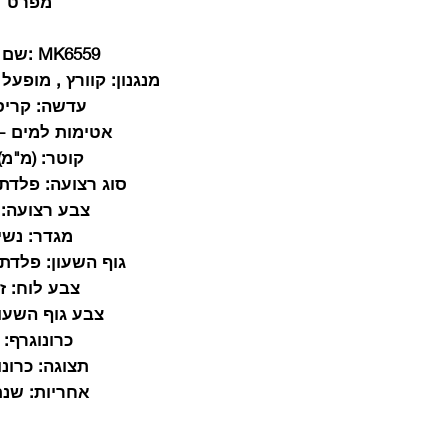
מפרט
MK6559
:שם 
מנגנון
: קוורץ , מופעל
עדשה:
קריס
אטימות למים - 5 TM
קוטר:
(מ"מ) 9
סוג רצועה:
פלדת 
צבע רצועה:
מגדר:
נשי
גוף השעון:
פלדת 
צבע לוח:
ז
צבע גוף השעון
כרונוגרף
: 
תצוגה:
כרונו
אחריות:
שנת