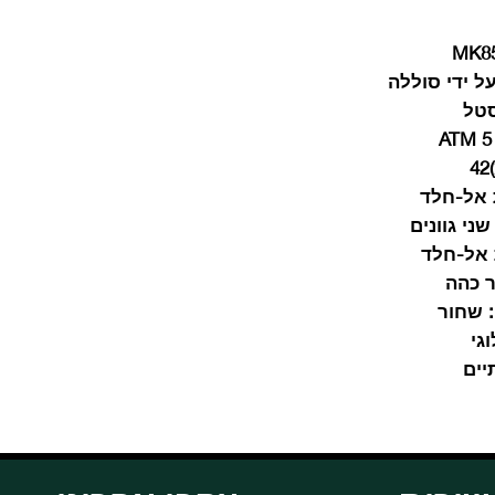
ל ידי סוללה
טל
5 A
אל-חלד
ני גוונים
אל-חלד
 כהה
שחור
גי
יים