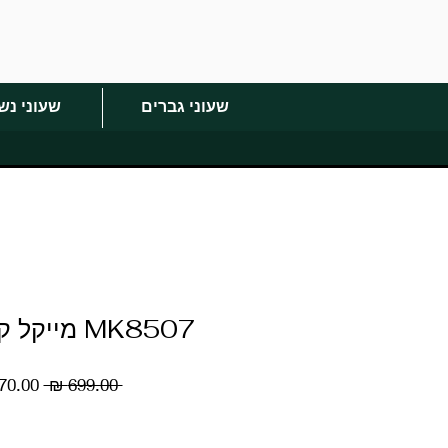
שעוני גברים
שעוני נש
MK8507 מייקל קורס גברים
מחיר
 ‏699.00 ‏₪ 
רגיל
כמות
*