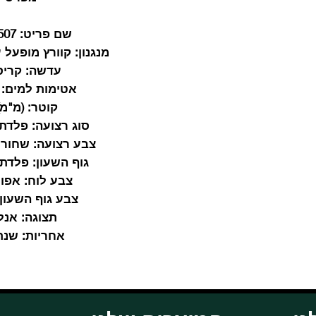
שם פריט:
MK8507
מנגנון:
קוורץ מופעל ע
עדשה:
קריס
אטימות למים:
TM
קוטר:
(מ"מ)42
סוג רצועה:
פלדת 
צבע רצועה:
שחור ש
גוף השעון:
פלדת 
צבע לוח:
אפור
צבע גוף השעון:
תצוגה:
אנלו
אחריות:
שנת