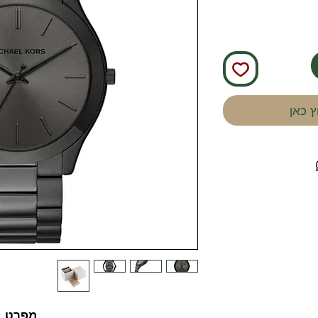
 כאן
מפרט