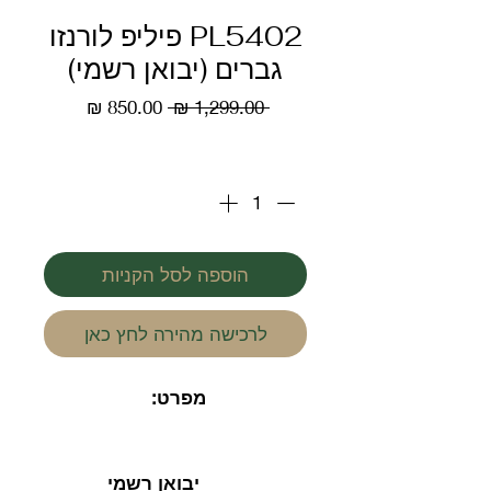
PL5402 פיליפ לורנזו
גברים (יבואן רשמי)
מחיר
מחיר
 ‏1,299.00 ‏₪ 
רגיל
מבצע
כמות
*
הוספה לסל הקניות
לרכישה מהירה לחץ כאן
מפרט:
יבואן רשמי