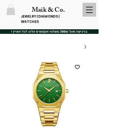
Maik & Co.
JEWELRY | DIAMONDS |
WATCHES
ברכישה מעל 399₪ משלוח אקספרס עלינו לכל הארץ !