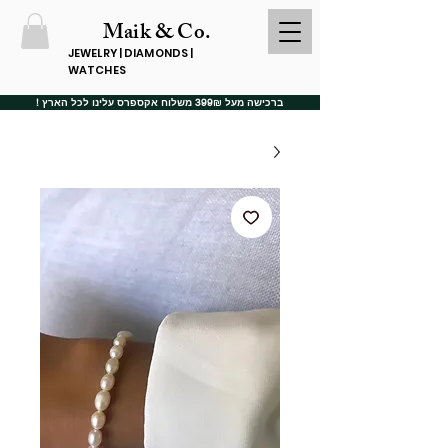
Maik & Co.
JEWELRY | DIAMONDS |
WATCHES
ברכישה מעל 399₪ משלוח אקספרס עלינו לכל הארץ !