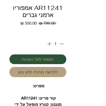
AR11241 אמפוריו
ארמני גברים
מחיר
מחיר
 ‏799.00 ‏₪ 
רגיל
מבצע
כמות
*
הוספה לסל הקניות
לרכישה מהירה לחץ כאן
מפרט:
קוד פריט:
AR11241
מנגנון:
קוורץ מופעל על ידי