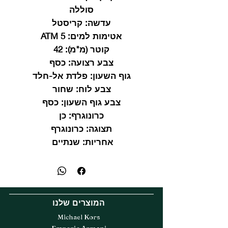
סוללה
עדשה:
קריסטל
אטימות למים:
5 ATM
קוטר (מ"מ):
42
צבע רצועה:
כסף
גוף השעון:
פלדת אל-חלד
צבע לוח:
שחור
צבע גוף השעון:
כסף
כרונוגרף:
כן
תצוגה:
כרונוגרף
אחריות:
שנתיים
המוצרים שלנו
Michael Kors
Emporio Armani