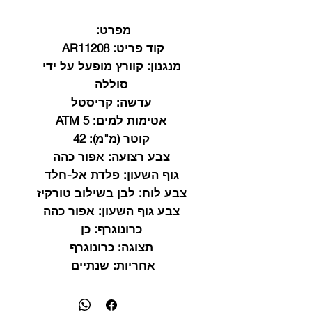
מפרט:
קוד פריט:
AR11208
מנגנון:
קוורץ מופעל על ידי
סוללה
עדשה:
קריסטל
אטימות למים:
5 ATM
קוטר (מ"מ):
42
צבע רצועה:
אפור כהה
גוף השעון:
פלדת אל-חלד
צבע לוח:
לבן בשילוב טורקיז
צבע גוף השעון:
אפור כהה
כרונוגרף:
כן
תצוגה:
כרונוגרף
אחריות:
שנתיים