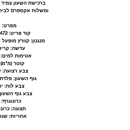
ברכישת השעון צמיד 
ומשלוח אקספרס לבית 
מפרט:
קוד פריט:
472
מנגנון:
קוורץ מופעל ע
עדשה:
קריס
אטימות למים:
קוטר (מ"מ):
צבע רצועה:
ש
גוף השעון:
פלדת 
צבע לוח:
יר
צבע גוף השעון:
כרונוגרף:
תצוגה:
כרונו
אחריות:
שנת