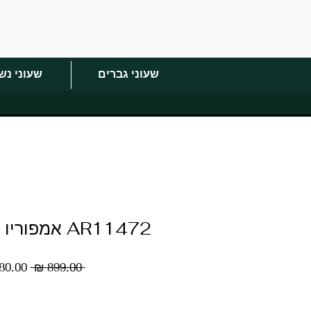
שעוני גברים
שעוני נש
AR11472 אמפוריו ארמני גברים
מחיר
 ‏899.00 ‏₪ 
רגיל
כמות
*