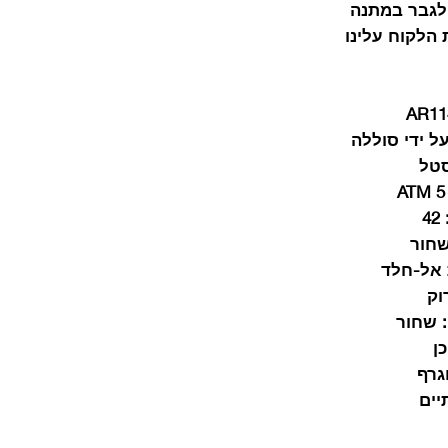
לגבר במתנה
הלקוח עלינו
AR11
ל ידי סוללה
טל
5 ATM
42
חור
אל-חלד
וק
שחור
כן
גרף
יים