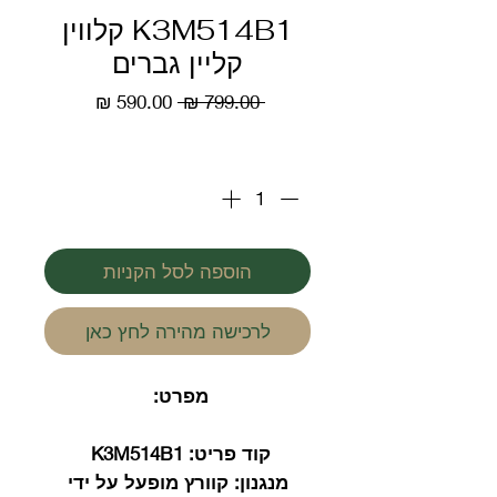
K3M514B1 קלווין
קליין גברים
מחיר
מחיר
 ‏799.00 ‏₪ 
רגיל
מבצע
כמות
*
הוספה לסל הקניות
לרכישה מהירה לחץ כאן
מפרט:
קוד פריט:
K3M514B1
מנגנון:
קוורץ מופעל על ידי