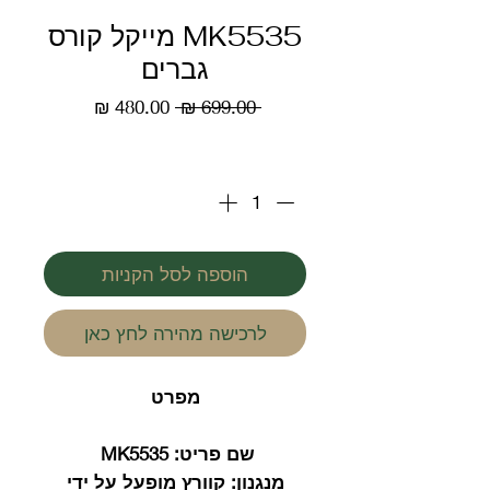
MK5535 מייקל קורס
גברים
מחיר
מחיר
 ‏699.00 ‏₪ 
רגיל
מבצע
כמות
*
הוספה לסל הקניות
לרכישה מהירה לחץ כאן
מפרט
שם פריט:
MK5535
מנגנון:
קוורץ מופעל על ידי