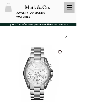
Maik & Co.
JEWELRY | DIAMONDS |
WATCHES
ברכישה מעל 399₪ משלוח אקספרס עלינו לכל הארץ !