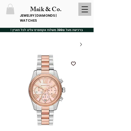
Maik & Co.
JEWELRY | DIAMONDS |
WATCHES
ברכישה מעל 399₪ משלוח אקספרס עלינו לכל הארץ !