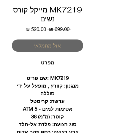
MK7219 מייקל קורס
נשים
מחיר
מחיר
 ‏699.00 ‏₪ 
רגיל
מבצע
אזל מהמלאי
מפרט
MK7219
:שם פריט
מנגנון
: קוורץ , מופעל על ידי
סוללה
עדשה:
קריסטל
אטימות למים - 5 ATM
קוטר:
(מ"מ) 38
סוג רצועה:
פלדת אל-חלד
צבע רצועה:
כסף וזהב אדום