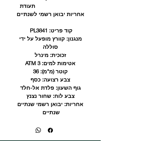
תעודת
אחריות יבואן רשמי לשנתיים
קוד פריט:
PL3841
מנגנון:
קוורץ מופעל על ידי
סוללה
זכוכית:
מינרל
אטימות למים:
3 ATM
קוטר (מ"מ):
36
צבע רצועה:
כסף
גוף השעון:
פלדת אל-חלד
צבע לוח:
שחור נצנץ
אחריות:
יבואן רשמי שנתיים
שנתיים