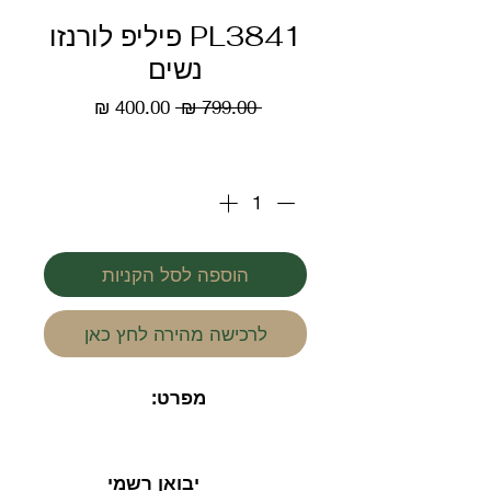
PL3841 פיליפ לורנזו
נשים
מחיר
מחיר
 ‏799.00 ‏₪ 
רגיל
מבצע
כמות
*
הוספה לסל הקניות
לרכישה מהירה לחץ כאן
מפרט:
יבואן רשמי